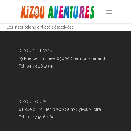
Skip
Menu
to
main
content
Les inscriptions ont été désactivées.
KIZOU CLERMONT-FD
19 Rue de l'Eminee, 63000 Clermont-Ferrand
Tel. 04 73 28 29 45
KIZOU TOURS
61 Rue du Mûrier, 37540 Saint-Cyr-sur-Loire
Tel. 02 47 51 60 80